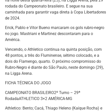
na noite desta quarta-feira (25), na Ligga Arena, pela 29ª
rodada do Campeonato brasileiro. E segue na sua
caminhada para garantir vaga direta à Copa Libertadores
de 2024.
Erick, Pablo e Vitor Bueno marcaram os gols rubro-negro
no jogo. Mastriani e Martinez descontaram para o
América.
Vencendo, o Athletico continua na quinta posição, com
48 pontos, a três do Fluminense, sétimo colocado, e a
dois do Flamengo, quarto. O próximo compromisso do
Rubro-Negro é diante do São Paulo, neste domingo (29),
na Ligga Arena.
FICHA TÉCNICA DO JOGO
CAMPEONATO BRASILEIRO2º Turno – 29ª
RodadaATHLETICO 3×2 AMÉRICA-MG
Athletico: Bento; Cacá, Thiago Heleno (Kaíque Rocha) e