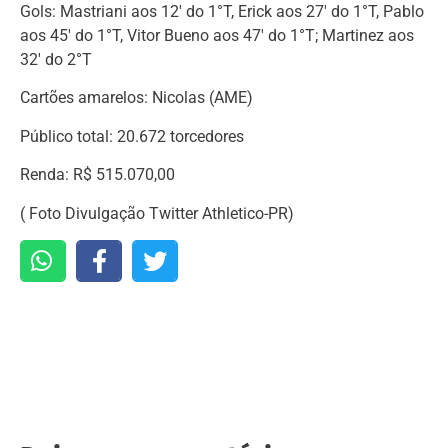
Gols: Mastriani aos 12′ do 1°T, Erick aos 27′ do 1°T, Pablo
aos 45′ do 1°T, Vitor Bueno aos 47′ do 1°T; Martinez aos
32′ do 2°T
Cartões amarelos: Nicolas (AME)
Público total: 20.672 torcedores
Renda: R$ 515.070,00
( Foto Divulgação Twitter Athletico-PR)