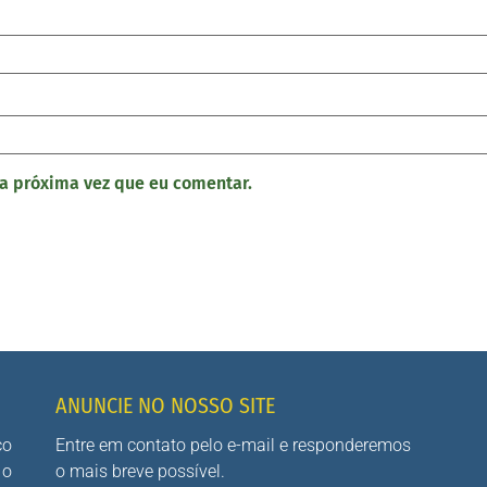
a próxima vez que eu comentar.
ANUNCIE NO NOSSO SITE
co
Entre em contato pelo e-mail e responderemos
 o
o mais breve possível.