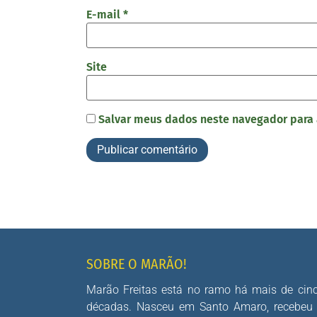
E-mail
*
Site
Salvar meus dados neste navegador para 
SOBRE O MARÃO!
Marão Freitas está no ramo há mais de cin
décadas. Nasceu em Santo Amaro, recebeu