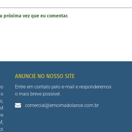
a próxima vez que eu comentar.
ANUNCIE NO NOSSO SITE
co
Entre em contato pelo e-mail e responderemos
 o
o mais breve possível.
s,
comercial@emcimadolance.com.br
AM
ve
M,
oi