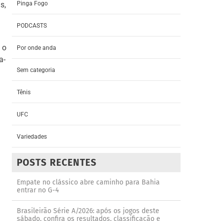
Pinga Fogo
s,
PODCASTS
 o
Por onde anda
a-
Sem categoria
Tênis
UFC
Variedades
POSTS RECENTES
Empate no clássico abre caminho para Bahia
entrar no G-4
Brasileirão Série A/2026: após os jogos deste
sábado, confira os resultados, classificação e