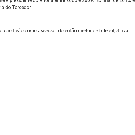
e e presidente do Vitória entre 2006 e 2009. No final de 2016, e
ria do Torcedor.
ou ao Leão como assessor do então diretor de futebol, Sinval