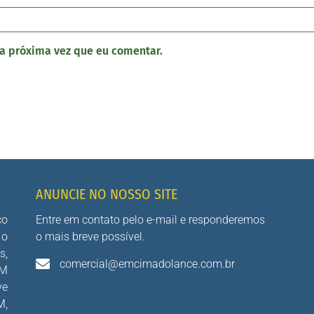
a próxima vez que eu comentar.
ANUNCIE NO NOSSO SITE
co
Entre em contato pelo e-mail e responderemos
 o
o mais breve possível.
s,
comercial@emcimadolance.com.br
AM
ve
M,