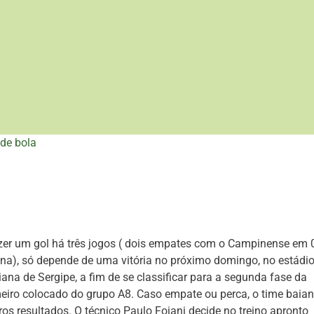
de bola
zer um gol há três jogos ( dois empates com o Campinense em 
rpina), só depende de uma vitória no próximo domingo, no estádi
iana de Sergipe, a fim de se classificar para a segunda fase da
meiro colocado do grupo A8. Caso empate ou perca, o time baia
os resultados. O técnico Paulo Foiani decide no treino apronto