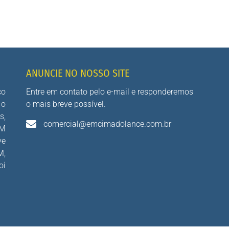
ANUNCIE NO NOSSO SITE
co
Entre em contato pelo e-mail e responderemos
 o
o mais breve possível.
s,
comercial@emcimadolance.com.br
AM
ve
M,
oi