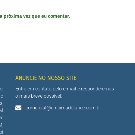
a próxima vez que eu comentar.
ANUNCIE NO NOSSO SITE
co
Entre em contato pelo e-mail e responderemos
 o
o mais breve possível.
s,
comercial@emcimadolance.com.br
AM
ve
M,
oi