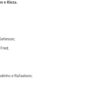
on e Kieza.
Geferson;
 Fred;
Todinho e Rafaelson;