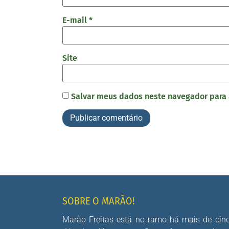
E-mail
*
Site
Salvar meus dados neste navegador para 
SOBRE O MARÃO!
Marão Freitas está no ramo há mais de cin