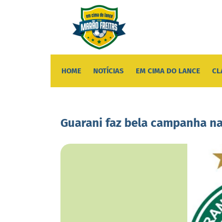
HOME
NOTÍCIAS
EM CIMA DO LANCE
CL
Guarani faz bela campanha na 