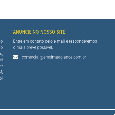
ANUNCIE NO NOSSO SITE
co
Entre em contato pelo e-mail e responderemos
 o
o mais breve possível.
s,
comercial@emcimadolance.com.br
AM
ve
M,
oi