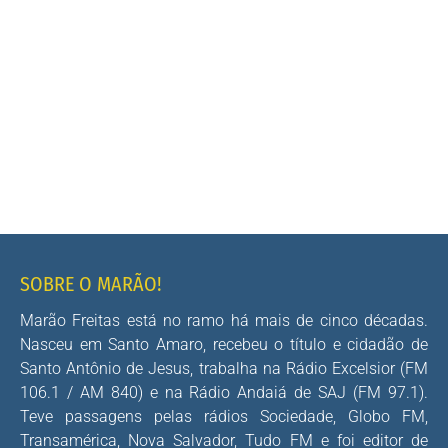
SOBRE O MARÃO!
Marão Freitas está no ramo há mais de cinco décadas.
Nasceu em Santo Amaro, recebeu o título e cidadão de
Santo Antônio de Jesus, trabalha na Rádio Excelsior (FM
106.1 / AM 840) e na Rádio Andaiá de SAJ (FM 97.1).
Teve passagens pelas rádios Sociedade, Globo FM,
Transamérica, Nova Salvador, Tudo FM e foi editor de