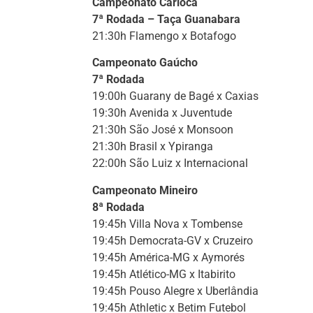
Campeonato Carioca
7ª Rodada – Taça Guanabara
21:30h Flamengo x Botafogo
Campeonato Gaúcho
7ª Rodada
19:00h Guarany de Bagé x Caxias
19:30h Avenida x Juventude
21:30h São José x Monsoon
21:30h Brasil x Ypiranga
22:00h São Luiz x Internacional
Campeonato Mineiro
8ª Rodada
19:45h Villa Nova x Tombense
19:45h Democrata-GV x Cruzeiro
19:45h América-MG x Aymorés
19:45h Atlético-MG x Itabirito
19:45h Pouso Alegre x Uberlândia
19:45h Athletic x Betim Futebol