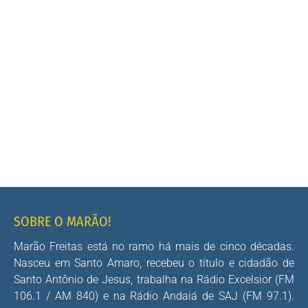
SOBRE O MARÃO!
Marão Freitas está no ramo há mais de cinco décadas.
Nasceu em Santo Amaro, recebeu o título e cidadão de
Santo Antônio de Jesus, trabalha na Rádio Excelsior (FM
106.1 / AM 840) e na Rádio Andaiá de SAJ (FM 97.1).