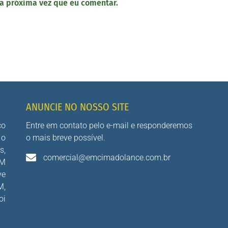
a próxima vez que eu comentar.
ANUNCIE NO NOSSO SITE
co
Entre em contato pelo e-mail e responderemos
 o
o mais breve possível.
s,
comercial@emcimadolance.com.br
AM
ve
M,
oi