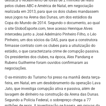
destaca o recebimento de luvas de 2 milhões de reais
pelos clubes ABC e América de Natal, em negociação
realizada em 2013, para que os dois clubes mandassem
seus jogos na Arena das Dunas, um dos estádios da
Copa do Mundo de 2014. Segundo o documento, ao qual
o site GloboEsporte.com, teve acesso Henrique Alves
intercedeu junto a José Adelmário Pinheiro Filho, o Léo
Pinheiro, um dos sócios da OAS, para que a construtora
firmasse contrato com os clubes para a utiulização do
estádio, o que caracterizaria crime de corrupção passiva.
Os presidentes dos clubes, na época, Alex Pandang e
Rubens Guilherme foram ouvidos confirmaram as
negociações.
O ex-ministro do Turismo foi preso na manhã desta terça-
feira, em Natal, em um desdobramento da operação Lava
Jato, que investiga corrupção ativa e passiva, além de
lavagem de dinheiro na construção da Arena das Dunas.
Segundo a Polícia Federal, o sobrepreço chega a 77
milhões de reais. A investigação se baseia em provas da