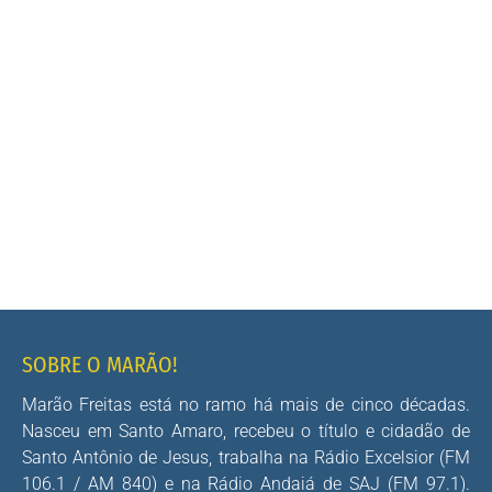
SOBRE O MARÃO!
Marão Freitas está no ramo há mais de cinco décadas.
Nasceu em Santo Amaro, recebeu o título e cidadão de
Santo Antônio de Jesus, trabalha na Rádio Excelsior (FM
106.1 / AM 840) e na Rádio Andaiá de SAJ (FM 97.1).