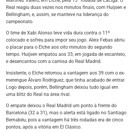
Martínez Valero, em Elche, pela 13ª rodada de LaLiga. O
Real reagiu duas vezes nos minutos finais, com Huijsen e
Bellingham, e, assim, se manteve na liderança do
campeonato.
O time de Xabi Alonso teve vida dura contra o 11º
colocado e sofreu para impor seu jogo. Aleix Febas abriu
o placar para o Elche aos oito minutos do segundo
tempo. Huijsen empatou aos 33, em jogada de escanteio,
e desencantou com a camisa do Real Madrid.
Insistente, o Elche retomou a vantagem aos 39 com o ex-
merengue Álvaro Rodríguez, que tinha acabado de entrar.
Logo depois, porém, Bellingham deixou tudo igual em
uma blitz do Real na área rival.
O empate deixou o Real Madrid um ponto à frente do
Barcelona (32 a 31), mas o alerta está ligado no Santiago
Bernabéu, pois a vantagem há três rodadas era de cinco
pontos, após a vitória em El Clásico.