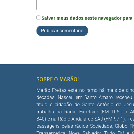
Salvar meus dados neste navegador para 
SOBRE O MARÃO!
Marão Freitas está no ramo há mais de cin
décadas. Nasceu em Santo Amaro, recebeu
título e cidadão de Santo Antônio de Jesu
trabalha na Rádio Excelsior (FM 106.1 / 
840) e na Rádio Andaiá de SAJ (FM 97.1). Te
passagens pelas rádios Sociedade, Globo F
Transamérica, Nova Salvador, Tudo FM e f