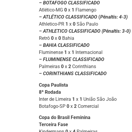
– BOTAFOGO CLASSIFICADO
Atlético-MG
0
x
1
Flamengo
– ATLÉTICO CLASSIFICADO
(
Pênaltis: 4-3)
Athletico-PR
1
x
0
São Paulo
– ATHLETICO CLASSIFICADO
(Pênaltis: 3-0)
Retrô
0
x
0
Bahia
– BAHIA CLASSIFICADO
Fluminense
1
x
1
Internacional
– FLUMINENSE CLASSIFICADO
Palmeiras
0
x
2
Corinthians
– CORINTHIANS CLASSIFICADO
Copa Paulista
8ª Rodada
Inter de Limeira
1
x
1
União São João
Botafogo-SP
0
x
2
Comercial
Copa do Brasil Feminina
Terceira Fase
Kindermann
0
x
4
Palmeiras