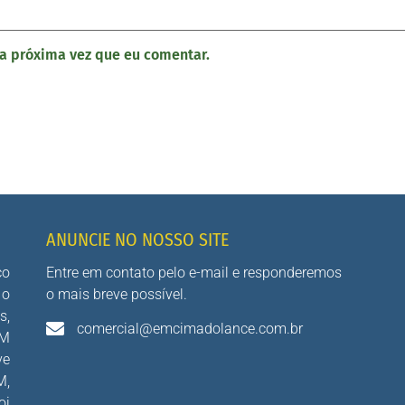
a próxima vez que eu comentar.
ANUNCIE NO NOSSO SITE
co
Entre em contato pelo e-mail e responderemos
 o
o mais breve possível.
s,
comercial@emcimadolance.com.br
AM
ve
M,
oi