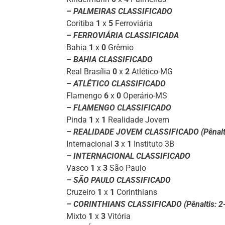
– PALMEIRAS CLASSIFICADO
Coritiba
1
x
5
Ferroviária
– FERROVIÁRIA CLASSIFICADA
Bahia
1
x
0
Grêmio
– BAHIA CLASSIFICADO
Real Brasília
0
x
2
Atlético-MG
– ATLÉTICO CLASSIFICADO
Flamengo
6
x
0
Operário-MS
– FLAMENGO CLASSIFICADO
Pinda
1
x
1
Realidade Jovem
– REALIDADE JOVEM CLASSIFICADO (Pênalti
Internacional
3
x
1
Instituto 3B
– INTERNACIONAL CLASSIFICADO
Vasco
1
x
3
São Paulo
– SÃO PAULO CLASSIFICADO
Cruzeiro
1
x
1
Corinthians
– CORINTHIANS CLASSIFICADO (Pênaltis: 2
Mixto
1
x
3
Vitória