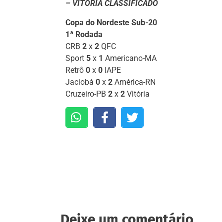
– VITÓRIA CLASSIFICADO
Copa do Nordeste Sub-20
1ª Rodada
CRB
2
x
2
QFC
Sport
5
x
1
Americano-MA
Retrô
0
x
0
IAPE
Jaciobá
0
x
2
América-RN
Cruzeiro-PB
2
x
2
Vitória
Deixe um comentário