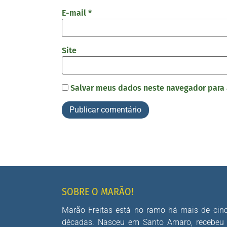
E-mail
*
Site
Salvar meus dados neste navegador para 
SOBRE O MARÃO!
Marão Freitas está no ramo há mais de cin
décadas. Nasceu em Santo Amaro, recebeu