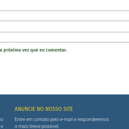
a próxima vez que eu comentar.
ANUNCIE NO NOSSO SITE
co
Entre em contato pelo e-mail e responderemos
 o
o mais breve possível.