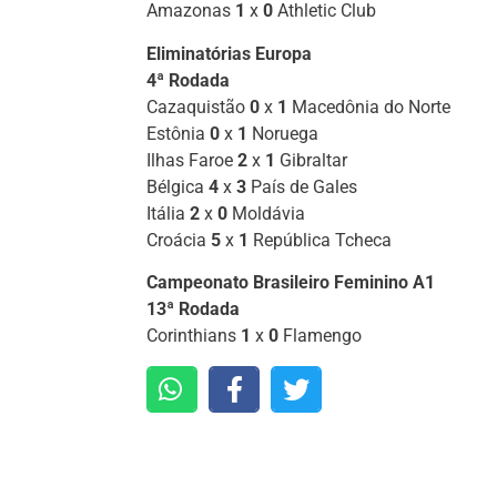
Amazonas
1
x
0
Athletic Club
Eliminatórias Europa
4ª Rodada
Cazaquistão
0
x
1
Macedônia do Norte
Estônia
0
x
1
Noruega
Ilhas Faroe
2
x
1
Gibraltar
Bélgica
4
x
3
País de Gales
Itália
2
x
0
Moldávia
Croácia
5
x
1
República Tcheca
Campeonato Brasileiro Feminino A1
13ª Rodada
Corinthians
1
x
0
Flamengo