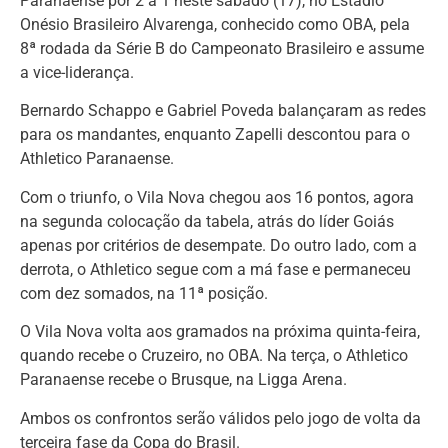
Paranaense por 2 a 1 neste sábado (17), no Estádio
Onésio Brasileiro Alvarenga, conhecido como OBA, pela
8ª rodada da Série B do Campeonato Brasileiro e assume
a vice-liderança.
Bernardo Schappo e Gabriel Poveda balançaram as redes
para os mandantes, enquanto Zapelli descontou para o
Athletico Paranaense.
Com o triunfo, o Vila Nova chegou aos 16 pontos, agora
na segunda colocação da tabela, atrás do líder Goiás
apenas por critérios de desempate. Do outro lado, com a
derrota, o Athletico segue com a má fase e permaneceu
com dez somados, na 11ª posição.
O Vila Nova volta aos gramados na próxima quinta-feira,
quando recebe o Cruzeiro, no OBA. Na terça, o Athletico
Paranaense recebe o Brusque, na Ligga Arena.
Ambos os confrontos serão válidos pelo jogo de volta da
terceira fase da Copa do Brasil.