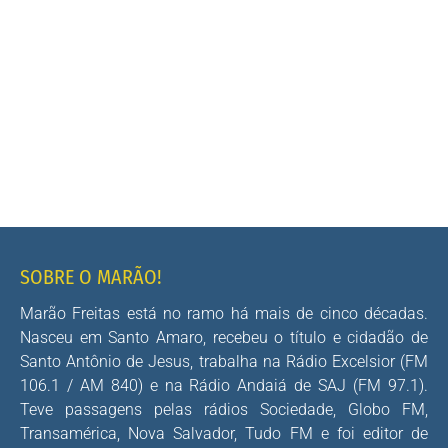
SOBRE O MARÃO!
Marão Freitas está no ramo há mais de cinco décadas.
Nasceu em Santo Amaro, recebeu o título e cidadão de
Santo Antônio de Jesus, trabalha na Rádio Excelsior (FM
106.1 / AM 840) e na Rádio Andaiá de SAJ (FM 97.1).
Teve passagens pelas rádios Sociedade, Globo FM,
Transamérica, Nova Salvador, Tudo FM e foi editor de