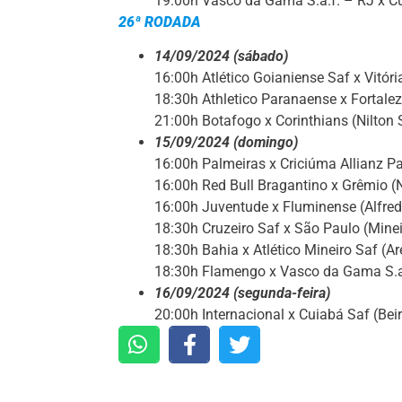
19:00h Vasco da Gama S.a.f. – RJ x C
26ª RODADA
14/09/2024 (sábado)
16:00h Atlético Goianiense Saf x Vitór
18:30h Athletico Paranaense x Fortalez
21:00h Botafogo x Corinthians (Nilton 
15/09/2024 (domingo)
16:00h Palmeiras x Criciúma Allianz P
16:00h Red Bull Bragantino x Grêmio (
16:00h Juventude x Fluminense (Alfred
18:30h Cruzeiro Saf x São Paulo (Mine
18:30h Bahia x Atlético Mineiro Saf (
18:30h Flamengo x Vasco da Gama S.a.
16/09/2024 (segunda-feira)
20:00h Internacional x Cuiabá Saf (Bei