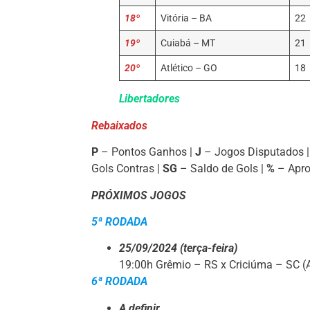
18º
Vitória – BA
22
19º
Cuiabá – MT
21
20º
Atlético – GO
18
Libertadores
Rebaixados
P
– Pontos Ganhos |
J
– Jogos Disputados 
Gols Contras |
SG
– Saldo de Gols |
%
– Apro
PRÓXIMOS JOGOS
5ª RODADA
25/09/2024 (terça-feira)
19:00h Grêmio – RS x Criciúma – S
6ª RODADA
A definir