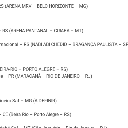
 – RS (ARENA MRV – BELO HORIZONTE – MG)
 – RS (ARENA PANTANAL – CUIABA – MT)
nternacional – RS (NABI ABI CHEDID – BRAGANÇA PAULISTA – S
(BEIRA-RIO – PORTO ALEGRE – RS)
nse – PR (MARACANÃ – RIO DE JANEIRO – RJ)
Mineiro Saf – MG (A DEFINIR)
– CE (Beira Rio – Porto Alegre – RS)