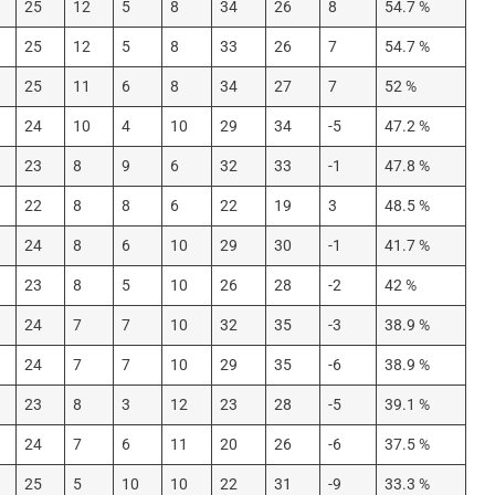
25
12
5
8
34
26
8
54.7 %
25
12
5
8
33
26
7
54.7 %
25
11
6
8
34
27
7
52 %
24
10
4
10
29
34
-5
47.2 %
23
8
9
6
32
33
-1
47.8 %
22
8
8
6
22
19
3
48.5 %
24
8
6
10
29
30
-1
41.7 %
23
8
5
10
26
28
-2
42 %
24
7
7
10
32
35
-3
38.9 %
24
7
7
10
29
35
-6
38.9 %
23
8
3
12
23
28
-5
39.1 %
24
7
6
11
20
26
-6
37.5 %
25
5
10
10
22
31
-9
33.3 %