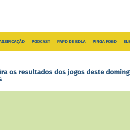
ASSIFICAÇÃO
PODCAST
PAPO DE BOLA
PINGA FOGO
EL
fira os resultados dos jogos deste doming
s