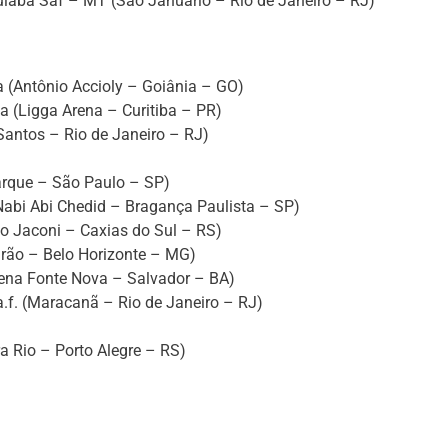
uiabá Saf – MT (São Januário – Rio de Janeiro – RJ)
ia (Antônio Accioly – Goiânia – GO)
a (Ligga Arena – Curitiba – PR)
Santos – Rio de Janeiro – RJ)
arque – São Paulo – SP)
Nabi Abi Chedid – Bragança Paulista – SP)
o Jaconi – Caxias do Sul – RS)
irão – Belo Horizonte – MG)
Arena Fonte Nova – Salvador – BA)
f. (Maracanã – Rio de Janeiro – RJ)
ra Rio – Porto Alegre – RS)