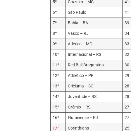
5º
Cruzeiro – MG
41
6º
São Paulo
41
7º
Bahia – BA
39
8º
Vasco – RJ
34
9º
Atlético – MG
33
10º
Internacional – RS
32
11º
Red Bull Bragantino
30
12º
Athletico – PR
29
13º
Criciúma – SC
28
14º
Juventude – RS
28
15º
Grêmio – RS
27
16º
Fluminense – RJ
27
17º
Corinthians
25