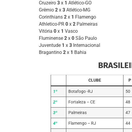
Cruzeiro
3
x
1
Atlético-GO
Grêmio
2
x
3
Atlético-MG
Corinthians
2
x
1
Flamengo
Athletico-PR
0
x
2
Palmeiras
Vitória
0
x
1
Vasco
Fluminense
2
x
0
São Paulo
Juventude
1
x
3
Internacional
Bragantino
2
x
1
Bahia
BRASILEI
CLUBE
P
1º
Botafogo -RJ
50
2º
Fortaleza – CE
48
3º
Palmeiras
47
4º
Flamengo – RJ
44