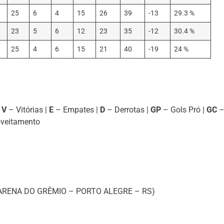
25
6
4
15
26
39
-13
29.3 %
23
5
6
12
23
35
-12
30.4 %
25
4
6
15
21
40
-19
24 %
|
V
– Vitórias |
E
– Empates |
D
– Derrotas |
GP
– Gols Pró |
GC
veitamento
C (ARENA DO GRÊMIO – PORTO ALEGRE – RS)