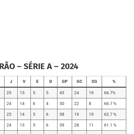
RÃO – SÉRIE A – 2024
J
V
E
D
GP
GC
SG
%
25
15
5
5
43
24
19
66.7%
24
14
6
4
30
22
8
66.7 %
25
14
5
6
38
19
19
62.7 %
24
13
5
6
39
28
11
61.1 %