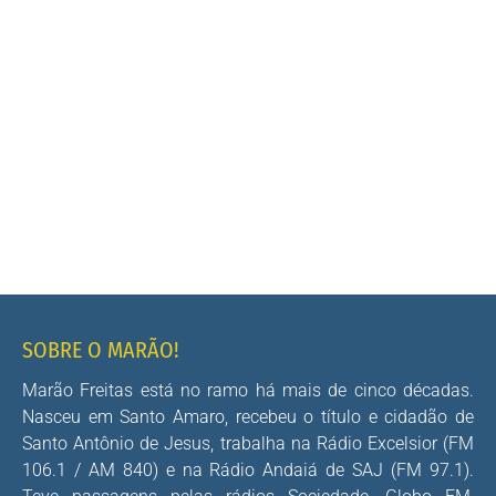
SOBRE O MARÃO!
Marão Freitas está no ramo há mais de cinco décadas.
Nasceu em Santo Amaro, recebeu o título e cidadão de
Santo Antônio de Jesus, trabalha na Rádio Excelsior (FM
106.1 / AM 840) e na Rádio Andaiá de SAJ (FM 97.1).