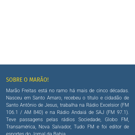
SOBRE O MARÃO!
Marão Freitas está no ramo há mais de cinco décadas.
Nasceu em Santo Amaro, recebeu o título e cidadão de
Santo Antônio de Jesus, trabalha na Rádio Excelsior (FM
106.1 / AM 840) e na Rádio Andaiá de SAJ (FM 97.1).
Teve passagens pelas rádios Sociedade, Globo FM,
Transamérica, Nova Salvador, Tudo FM e foi editor de
esportes do Jornal da Bahia.