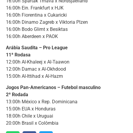
16:00h Spartak Trnava x Nordsjaelland
16:00h Ein. Frankfurt x HJK
16:00h Fiorentina x Cukaricki
16:00h Dinamo Zagreb x Viktoria Plzen
16:00h Bodo Glimt x Besiktas
16:00h Aberdeen x PAOK
Arábia Saudita – Pro League
11ª Rodasa
12:00h Al-Khaleej x Al-Taawon
12:00h Damac x Al-Okhdood
15:00h Al-Ittihad x Al-Hazm
Jogos Pan-Americanos – Futebol masculino
2ª Rodada
13:00h México x Rep. Dominicana
15:00h EUA x Honduras
18:00h Chile x Uruguai
20:00h Brasil x Colômbia