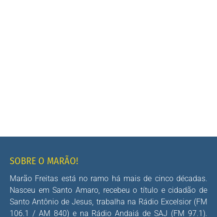
SOBRE O MARÃO!
Marão Freitas está no ramo há mais de cinco décadas.
Nasceu em Santo Amaro, recebeu o título e cidadão de
Santo Antônio de Jesus, trabalha na Rádio Excelsior (FM
106.1 / AM 840) e na Rádio Andaiá de SAJ (FM 97.1).