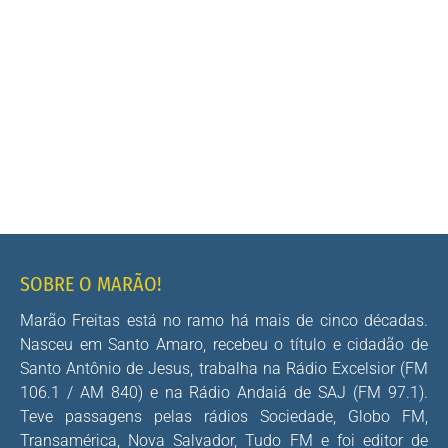
SOBRE O MARÃO!
Marão Freitas está no ramo há mais de cinco décadas.
Nasceu em Santo Amaro, recebeu o título e cidadão de
Santo Antônio de Jesus, trabalha na Rádio Excelsior (FM
106.1 / AM 840) e na Rádio Andaiá de SAJ (FM 97.1).
Teve passagens pelas rádios Sociedade, Globo FM,
Transamérica, Nova Salvador, Tudo FM e foi editor de