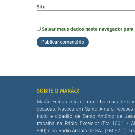
Site
Salvar meus dados neste navegador para 
SOBRE O MARÃO!
Marão Freitas está no ramo há mais de cin
décadas. Nasceu em Santo Amaro, recebeu
título e cidadão de Santo Antônio de Jesu
trabalha na Rádio Excelsior (FM 106.1 / 
840) e na Rádio Andaiá de SAJ (FM 97.1). Te