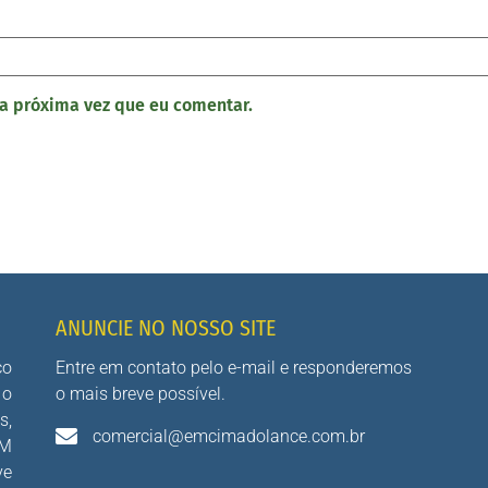
a próxima vez que eu comentar.
ANUNCIE NO NOSSO SITE
co
Entre em contato pelo e-mail e responderemos
 o
o mais breve possível.
s,
comercial@emcimadolance.com.br
AM
ve