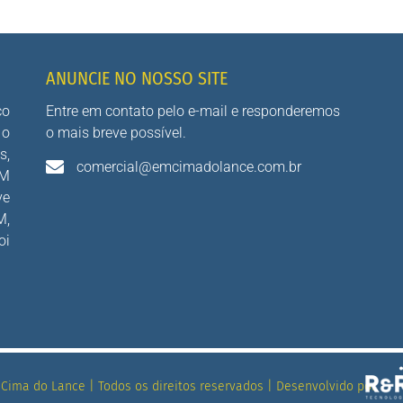
ANUNCIE NO NOSSO SITE
co
Entre em contato pelo e-mail e responderemos
 o
o mais breve possível.
s,
comercial@emcimadolance.com.br
AM
ve
M,
oi
Cima do Lance | Todos os direitos reservados | Desenvolvido por