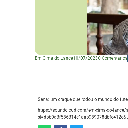
Em Cima do Lance
10/07/2023
0 Comentários
Sena: um craque que rodou o mundo do fute
https://soundcloud.com/em-cima-do-lance/
si=dbb0a3f586314e1aab989078dbfc412c&u