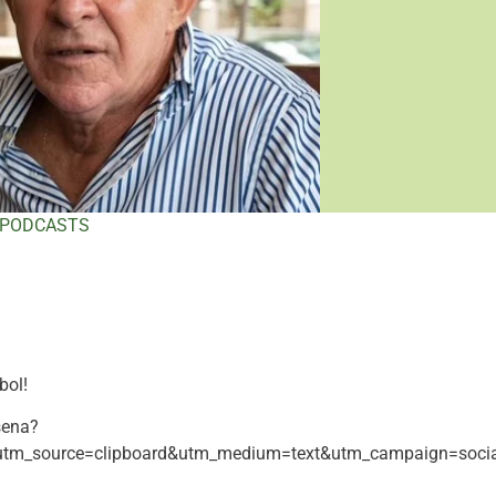
PODCASTS
bol!
sena?
tm_source=clipboard&utm_medium=text&utm_campaign=socia