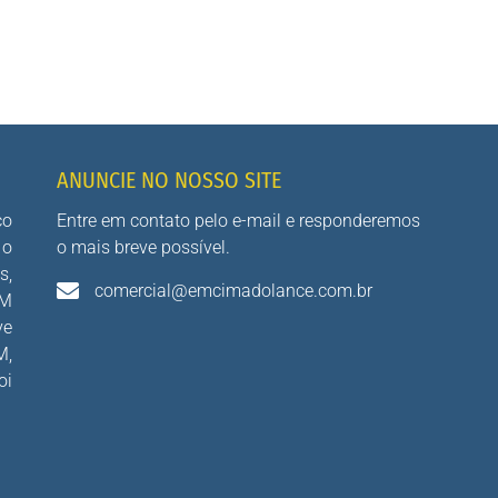
ANUNCIE NO NOSSO SITE
co
Entre em contato pelo e-mail e responderemos
 o
o mais breve possível.
s,
comercial@emcimadolance.com.br
AM
ve
M,
oi