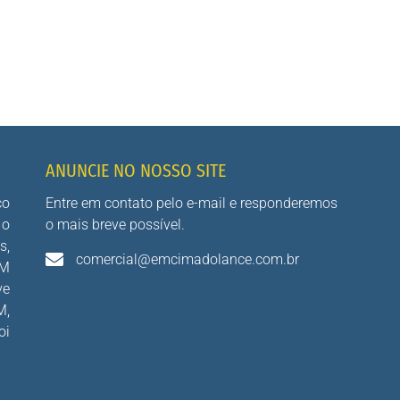
ANUNCIE NO NOSSO SITE
co
Entre em contato pelo e-mail e responderemos
 o
o mais breve possível.
s,
comercial@emcimadolance.com.br
AM
ve
M,
oi