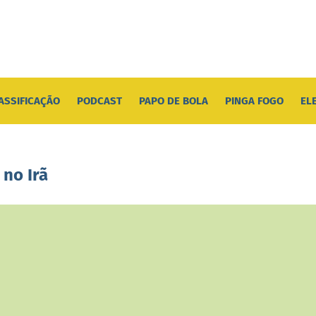
ASSIFICAÇÃO
PODCAST
PAPO DE BOLA
PINGA FOGO
EL
 no Irã