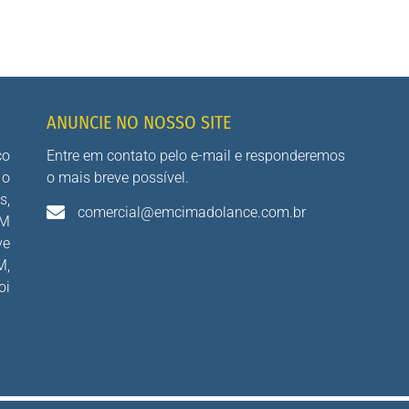
ANUNCIE NO NOSSO SITE
co
Entre em contato pelo e-mail e responderemos
 o
o mais breve possível.
s,
comercial@emcimadolance.com.br
AM
ve
M,
oi