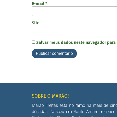
E-mail
*
Site
Salvar meus dados neste navegador para 
SOBRE O MARÃO!
Marão Freitas está no ramo há mais de cin
décadas. Nasceu em Santo Amaro, recebeu