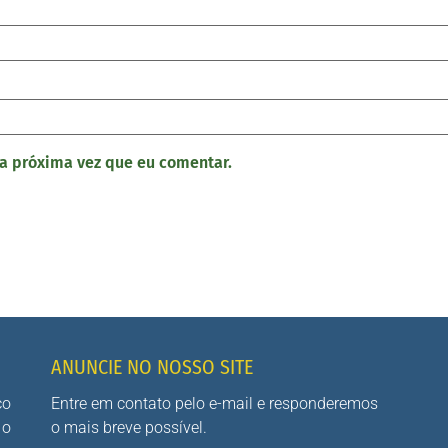
a próxima vez que eu comentar.
ANUNCIE NO NOSSO SITE
co
Entre em contato pelo e-mail e responderemos
 o
o mais breve possível.